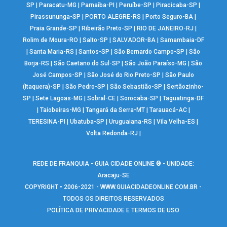
SP
|
Paracatu-MG
|
Parnaíba-PI
|
Peruíbe-SP
|
Piracicaba-SP
|
Pirassununga-SP
|
PORTO ALEGRE-RS
|
Porto Seguro-BA
|
Praia Grande-SP
|
Ribeirão Preto-SP
|
RIO DE JANEIRO-RJ
|
Rolim de Moura-RO
|
Salto-SP
|
SALVADOR-BA
|
Samambaia-DF
|
Santa Maria-RS
|
Santos-SP
|
São Bernardo Campo-SP
|
São
Borja-RS
|
São Caetano do Sul-SP
|
São João Paraíso-MG
|
São
José Campos-SP
|
São José do Rio Preto-SP
|
São Paulo
(Itaquera)-SP
|
São Pedro-SP
|
São Sebastião-SP
|
Sertãozinho-
SP
|
Sete Lagoas-MG
|
Sobral-CE
|
Sorocaba-SP
|
Taguatinga-DF
|
Taiobeiras-MG
|
Tangará da Serra-MT
|
Tarauacá-AC
|
TERESINA-PI
|
Ubatuba-SP
|
Uruguaiana-RS
|
Vila Velha-ES
|
Volta Redonda-RJ
|
REDE DE FRANQUIA - GUIA CIDADE ONLINE ® - UNIDADE:
Aracaju-SE
COPYRIGHT • 2006-2021 -
WWW.GUIACIDADEONLINE.COM.BR
-
TODOS OS DIREITOS RESERVADOS
POLÍTICA DE PRIVACIDADE E TERMOS DE USO