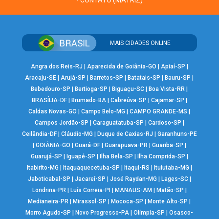
MAIS CIDADES ONLINE
Angra dos Reis-RJ
|
Aparecida de Goiânia-GO
|
Apiaí-SP
|
Aracaju-SE
|
Arujá-SP
|
Barretos-SP
|
Batatais-SP
|
Bauru-SP
|
Bebedouro-SP
|
Bertioga-SP
|
Biguaçu-SC
|
Boa Vista-RR
|
BRASÍLIA-DF
|
Brumado-BA
|
Cabreúva-SP
|
Cajamar-SP
|
Caldas Novas-GO
|
Campo Belo-MG
|
CAMPO GRANDE-MS
|
Campos Jordão-SP
|
Caraguatatuba-SP
|
Cardoso-SP
|
Ceilândia-DF
|
Cláudio-MG
|
Duque de Caxias-RJ
|
Garanhuns-PE
|
GOIÂNIA-GO
|
Guará-DF
|
Guarapuava-PR
|
Guariba-SP
|
Guarujá-SP
|
Iguapé-SP
|
Ilha Bela-SP
|
Ilha Comprida-SP
|
Itabirito-MG
|
Itaquaquecetuba-SP
|
Itaqui-RS
|
Ituiutaba-MG
|
Jaboticabal-SP
|
Jacareí-SP
|
José Raydan-MG
|
Lages-SC
|
Londrina-PR
|
Luís Correia-PI
|
MANAUS-AM
|
Matão-SP
|
Medianeira-PR
|
Mirassol-SP
|
Mococa-SP
|
Monte Alto-SP
|
Morro Agudo-SP
|
Novo Progresso-PA
|
Olímpia-SP
|
Osasco-