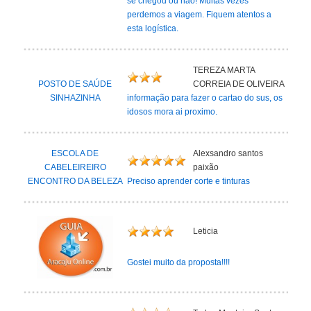
se chegou ou não! Muitas vezes
perdemos a viagem. Fiquem atentos a
esta logística.
TEREZA MARTA
POSTO DE SAÚDE
CORREIA DE OLIVEIRA
SINHAZINHA
informação para fazer o cartao do sus, os
idosos mora ai proximo.
ESCOLA DE
Alexsandro santos
CABELEIREIRO
paixão
ENCONTRO DA BELEZA
Preciso aprender corte e tinturas
Leticia
Gostei muito da proposta!!!!