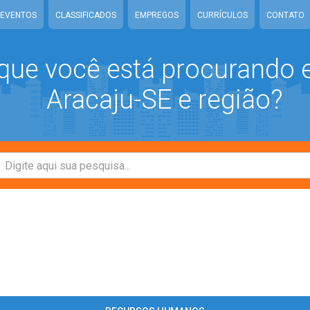
EVENTOS
CLASSIFICADOS
EMPREGOS
CURRÍCULOS
CONTATO
que você está procurando
Aracaju-SE e região?