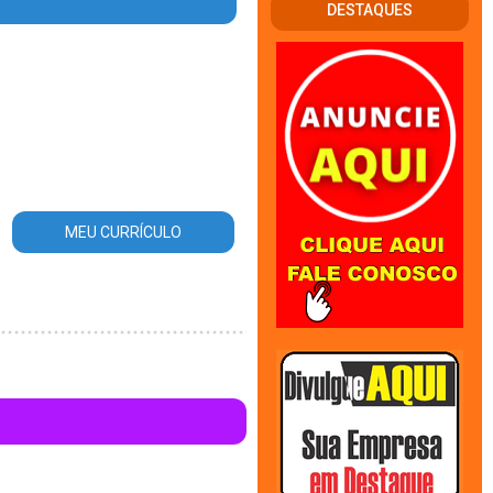
DESTAQUES
_area_atuacao.php
on line
56
MEU CURRÍCULO