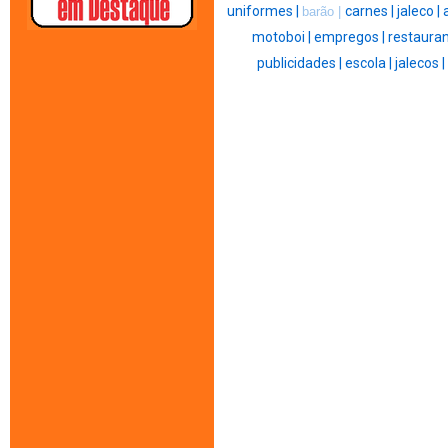
uniformes |
carnes |
jaleco |
barão |
motoboi |
empregos |
restauran
publicidades |
escola |
jalecos |