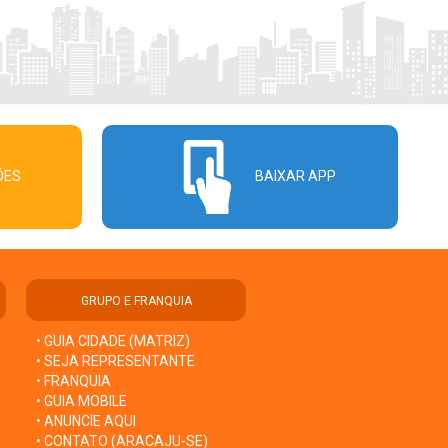
ÕES
BAIXAR APP
GRUPO E FRANQUIA
• GUIA CIDADE (MATRIZ)
• SEJA REPRESENTANTE
• FRANQUIA
• GUIA MOBILE
• ANUNCIE AQUI
• CONTATO (ARACAJU-SE)