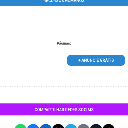
RECURSOS HUMANOS
pplied for foreach() in
/home/guiaaracajuonline/www/conteudo_lista
Páginas:
+ ANUNCIE GRÁTIS
COMPARTILHAR REDES SOCIAIS