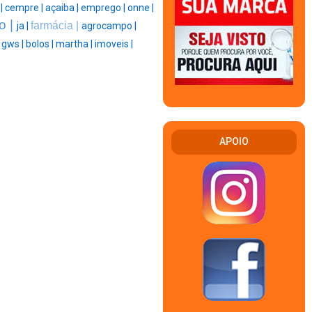
 |
cempre |
açaiba |
emprego |
onne |
o |
farmácia |
ja |
agrocampo |
|
gws |
bolos |
martha |
imoveis |
APOIO