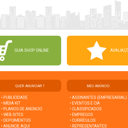
GUIA SHOP ONLINE
AVALIAÇ
QUER ANUNCIAR ?
MEU ANÚNCIO
• PUBLICIDADE
• ASSINANTES (EMPRESARIAL)
• MÍDIA KIT
• EVENTOS E CIA
• PLANOS DE ANÚNCIO
• CLASSIFICADOS
• WEB SITES
• EMPREGOS
• DEPOIMENTOS
• CURRÍCULOS
• ANUNCIE AQUI
• REPRESENTANTES