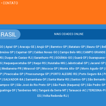
• CONTATO
MAIS CIDADES ONLINE
-GO
|
Apiaí-SP
|
Aracaju-SE
|
Arujá-SP
|
Barretos-SP
|
Batatais-SP
|
Bauru-SP
|
Be
breúva-SP
|
Cajamar-SP
|
Caldas Novas-GO
|
Campo Belo-MG
|
CAMPO GRANDE
MG
|
Duque de Caxias-RJ
|
Garanhuns-PE
|
GOIÂNIA-GO
|
Guará-DF
|
Guarapuava
MG
|
Itaquaquecetuba-SP
|
Itaqui-RS
|
Ituiutaba-MG
|
Jaboticabal-SP
|
Jacareí-SP
|
Medianeira-PR
|
Mirassol-SP
|
Mococa-SP
|
Monte Alto-SP
|
Morro Agudo-SP
|
SP
|
Piracicaba-SP
|
Pirassununga-SP
|
PORTO ALEGRE-RS
|
Porto Seguro-BA
|
P
P
|
SALVADOR-BA
|
Samambaia-DF
|
Santa Maria-RS
|
Santos-SP
|
São Bernard
Campos-SP
|
São José do Rio Preto-SP
|
São Paulo (Itaquera)-SP
|
São Pedro-SP
guatinga-DF
|
Taiobeiras-MG
|
Tangará da Serra-MT
|
Tarauacá-AC
|
TERESINA-PI
ES
|
Volta Redonda-RJ
|