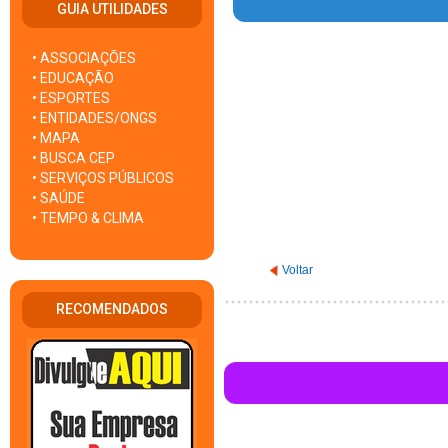
GUIA UTILIDADES
• ASSOCIAÇÕES
Warning
: Invalid argument su
• EDUCAÇÃO
• ESPORTES
• ENTIDADES/ONGS
• MAPA
• BUSCA CEP
• SERVIÇOS PÚBLICOS
• SAÚDE
• TEMPO & CLIMA
Voltar
RECOMENDADOS