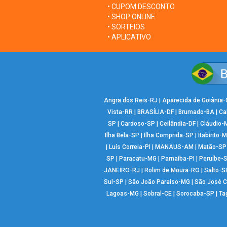
• CUPOM DESCONTO
• SHOP ONLINE
• SORTEIOS
• APLICATIVO
Angra dos Reis-RJ
|
Aparecida de Goiânia
Vista-RR
|
BRASÍLIA-DF
|
Brumado-BA
|
Ca
SP
|
Cardoso-SP
|
Ceilândia-DF
|
Cláudio-
Ilha Bela-SP
|
Ilha Comprida-SP
|
Itabirito-
|
Luís Correia-PI
|
MANAUS-AM
|
Matão-SP
SP
|
Paracatu-MG
|
Parnaíba-PI
|
Peruíbe-
JANEIRO-RJ
|
Rolim de Moura-RO
|
Salto-S
Sul-SP
|
São João Paraíso-MG
|
São José 
Lagoas-MG
|
Sobral-CE
|
Sorocaba-SP
|
Ta