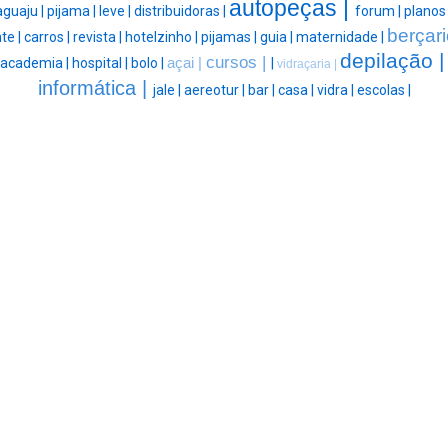
autopeças |
aguaju |
pijama |
leve |
distribuidoras |
forum |
planos
berçari
te |
carros |
revista |
hotelzinho |
pijamas |
guia |
maternidade |
depilação 
cursos |
academia |
hospital |
bolo |
açai |
|
vidraçaria |
informática |
jale |
aereotur |
bar |
casa |
vidra |
escolas |