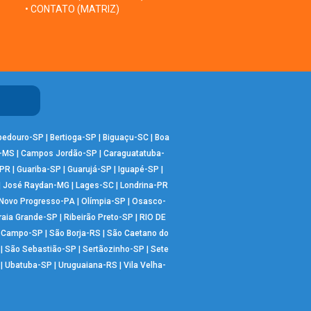
• CONTATO (MATRIZ)
bedouro-SP
|
Bertioga-SP
|
Biguaçu-SC
|
Boa
-MS
|
Campos Jordão-SP
|
Caraguatatuba-
-PR
|
Guariba-SP
|
Guarujá-SP
|
Iguapé-SP
|
|
José Raydan-MG
|
Lages-SC
|
Londrina-PR
Novo Progresso-PA
|
Olímpia-SP
|
Osasco-
raia Grande-SP
|
Ribeirão Preto-SP
|
RIO DE
o Campo-SP
|
São Borja-RS
|
São Caetano do
|
São Sebastião-SP
|
Sertãozinho-SP
|
Sete
|
Ubatuba-SP
|
Uruguaiana-RS
|
Vila Velha-