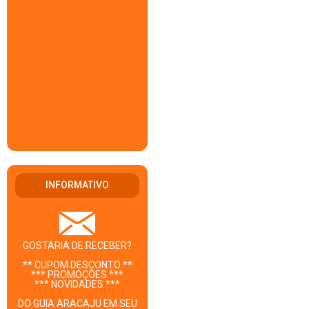
INFORMATIVO
GOSTARIA DE RECEBER?
** CUPOM DESCONTO **
*** PROMOÇÕES ***
*** NOVIDADES ***
DO GUIA ARACAJU EM SEU