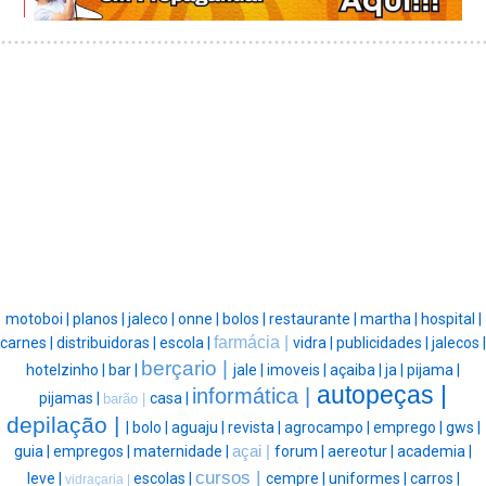
motoboi |
planos |
jaleco |
onne |
bolos |
restaurante |
martha |
hospital |
farmácia |
carnes |
distribuidoras |
escola |
vidra |
publicidades |
jalecos |
berçario |
hotelzinho |
bar |
jale |
imoveis |
açaiba |
ja |
pijama |
autopeças |
informática |
pijamas |
casa |
barão |
depilação |
|
bolo |
aguaju |
revista |
agrocampo |
emprego |
gws |
guia |
empregos |
maternidade |
açai |
forum |
aereotur |
academia |
cursos |
leve |
escolas |
cempre |
uniformes |
carros |
vidraçaria |