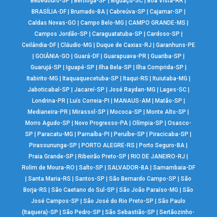
Bebedouro-SP
|
Bertioga-SP
|
Biguaçu-SC
|
Boa Vista-RR
|
BRASÍLIA-DF
|
Brumado-BA
|
Cabreúva-SP
|
Cajamar-SP
|
Caldas Novas-GO
|
Campo Belo-MG
|
CAMPO GRANDE-MS
|
Campos Jordão-SP
|
Caraguatatuba-SP
|
Cardoso-SP
|
Ceilândia-DF
|
Cláudio-MG
|
Duque de Caxias-RJ
|
Garanhuns-PE
|
GOIÂNIA-GO
|
Guará-DF
|
Guarapuava-PR
|
Guariba-SP
|
Guarujá-SP
|
Iguapé-SP
|
Ilha Bela-SP
|
Ilha Comprida-SP
|
Itabirito-MG
|
Itaquaquecetuba-SP
|
Itaqui-RS
|
Ituiutaba-MG
|
Jaboticabal-SP
|
Jacareí-SP
|
José Raydan-MG
|
Lages-SC
|
Londrina-PR
|
Luís Correia-PI
|
MANAUS-AM
|
Matão-SP
|
Medianeira-PR
|
Mirassol-SP
|
Mococa-SP
|
Monte Alto-SP
|
Morro Agudo-SP
|
Novo Progresso-PA
|
Olímpia-SP
|
Osasco-
SP
|
Paracatu-MG
|
Parnaíba-PI
|
Peruíbe-SP
|
Piracicaba-SP
|
Pirassununga-SP
|
PORTO ALEGRE-RS
|
Porto Seguro-BA
|
Praia Grande-SP
|
Ribeirão Preto-SP
|
RIO DE JANEIRO-RJ
|
Rolim de Moura-RO
|
Salto-SP
|
SALVADOR-BA
|
Samambaia-DF
|
Santa Maria-RS
|
Santos-SP
|
São Bernardo Campo-SP
|
São
Borja-RS
|
São Caetano do Sul-SP
|
São João Paraíso-MG
|
São
José Campos-SP
|
São José do Rio Preto-SP
|
São Paulo
(Itaquera)-SP
|
São Pedro-SP
|
São Sebastião-SP
|
Sertãozinho-