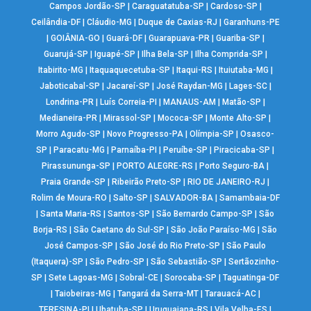
Campos Jordão-SP
|
Caraguatatuba-SP
|
Cardoso-SP
|
Ceilândia-DF
|
Cláudio-MG
|
Duque de Caxias-RJ
|
Garanhuns-PE
|
GOIÂNIA-GO
|
Guará-DF
|
Guarapuava-PR
|
Guariba-SP
|
Guarujá-SP
|
Iguapé-SP
|
Ilha Bela-SP
|
Ilha Comprida-SP
|
Itabirito-MG
|
Itaquaquecetuba-SP
|
Itaqui-RS
|
Ituiutaba-MG
|
Jaboticabal-SP
|
Jacareí-SP
|
José Raydan-MG
|
Lages-SC
|
Londrina-PR
|
Luís Correia-PI
|
MANAUS-AM
|
Matão-SP
|
Medianeira-PR
|
Mirassol-SP
|
Mococa-SP
|
Monte Alto-SP
|
Morro Agudo-SP
|
Novo Progresso-PA
|
Olímpia-SP
|
Osasco-
SP
|
Paracatu-MG
|
Parnaíba-PI
|
Peruíbe-SP
|
Piracicaba-SP
|
Pirassununga-SP
|
PORTO ALEGRE-RS
|
Porto Seguro-BA
|
Praia Grande-SP
|
Ribeirão Preto-SP
|
RIO DE JANEIRO-RJ
|
Rolim de Moura-RO
|
Salto-SP
|
SALVADOR-BA
|
Samambaia-DF
|
Santa Maria-RS
|
Santos-SP
|
São Bernardo Campo-SP
|
São
Borja-RS
|
São Caetano do Sul-SP
|
São João Paraíso-MG
|
São
José Campos-SP
|
São José do Rio Preto-SP
|
São Paulo
(Itaquera)-SP
|
São Pedro-SP
|
São Sebastião-SP
|
Sertãozinho-
SP
|
Sete Lagoas-MG
|
Sobral-CE
|
Sorocaba-SP
|
Taguatinga-DF
|
Taiobeiras-MG
|
Tangará da Serra-MT
|
Tarauacá-AC
|
TERESINA-PI
|
Ubatuba-SP
|
Uruguaiana-RS
|
Vila Velha-ES
|