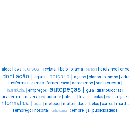
cursos |
jaleco |
gws |
revista |
|
bolo |
pijama |
hotelzinho |
onne
barão |
depilação |
berçario |
|
aguaju |
açaiba |
planos |
pijamas |
vidra
|
uniformes |
carnes |
forum |
casa |
agrocampo |
bar |
aereotur |
autopeças |
farmácia |
empregos |
guia |
distribuidoras |
academia |
imoveis |
restaurante |
jalecos |
leve |
escolas |
escola |
jale |
informática |
açai |
motoboi |
maternidade |
bolos |
carros |
martha
|
emprego |
hospital |
cempre |
ja |
publicidades |
vidraçaria |