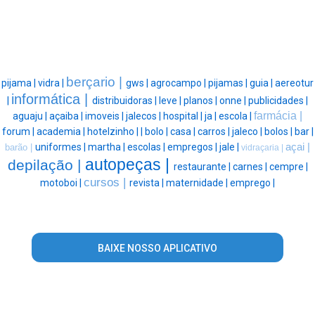
berçario |
pijama |
vidra |
gws |
agrocampo |
pijamas |
guia |
aereotur
informática |
|
distribuidoras |
leve |
planos |
onne |
publicidades |
farmácia |
aguaju |
açaiba |
imoveis |
jalecos |
hospital |
ja |
escola |
forum |
academia |
hotelzinho |
|
bolo |
casa |
carros |
jaleco |
bolos |
bar |
uniformes |
martha |
escolas |
empregos |
jale |
açai |
barão |
vidraçaria |
autopeças |
depilação |
restaurante |
carnes |
cempre |
cursos |
motoboi |
revista |
maternidade |
emprego |
BAIXE NOSSO APLICATIVO