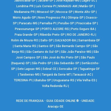
Jaboticabal-SP
|
Jacareí-SP
|
José Raydan-MG
|
Lages-SC
|
Londrina-PR
|
Luís Correia-PI
|
MANAUS-AM
|
Matão-SP
|
Medianeira-PR
|
Mirassol-SP
|
Mococa-SP
|
Monte Alto-SP
|
Morro Agudo-SP
|
Novo Progresso-PA
|
Olímpia-SP
|
Osasco-
SP
|
Paracatu-MG
|
Parnaíba-PI
|
Peruíbe-SP
|
Piracicaba-SP
|
Pirassununga-SP
|
PORTO ALEGRE-RS
|
Porto Seguro-BA
|
Praia Grande-SP
|
Ribeirão Preto-SP
|
RIO DE JANEIRO-RJ
|
Rolim de Moura-RO
|
Salto-SP
|
SALVADOR-BA
|
Samambaia-DF
|
Santa Maria-RS
|
Santos-SP
|
São Bernardo Campo-SP
|
São
Borja-RS
|
São Caetano do Sul-SP
|
São João Paraíso-MG
|
São
José Campos-SP
|
São José do Rio Preto-SP
|
São Paulo
(Itaquera)-SP
|
São Pedro-SP
|
São Sebastião-SP
|
Sertãozinho-
SP
|
Sete Lagoas-MG
|
Sobral-CE
|
Sorocaba-SP
|
Taguatinga-DF
|
Taiobeiras-MG
|
Tangará da Serra-MT
|
Tarauacá-AC
|
TERESINA-PI
|
Ubatuba-SP
|
Uruguaiana-RS
|
Vila Velha-ES
|
Volta Redonda-RJ
|
REDE DE FRANQUIA - GUIA CIDADE ONLINE ® - UNIDADE:
Aracaju-SE