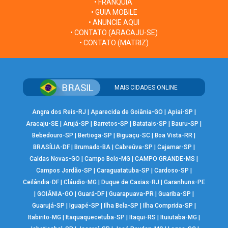
• FRANQUIA
• GUIA MOBILE
• ANUNCIE AQUI
• CONTATO (ARACAJU-SE)
• CONTATO (MATRIZ)
MAIS CIDADES ONLINE
Angra dos Reis-RJ
|
Aparecida de Goiânia-GO
|
Apiaí-SP
|
Aracaju-SE
|
Arujá-SP
|
Barretos-SP
|
Batatais-SP
|
Bauru-SP
|
Bebedouro-SP
|
Bertioga-SP
|
Biguaçu-SC
|
Boa Vista-RR
|
BRASÍLIA-DF
|
Brumado-BA
|
Cabreúva-SP
|
Cajamar-SP
|
Caldas Novas-GO
|
Campo Belo-MG
|
CAMPO GRANDE-MS
|
Campos Jordão-SP
|
Caraguatatuba-SP
|
Cardoso-SP
|
Ceilândia-DF
|
Cláudio-MG
|
Duque de Caxias-RJ
|
Garanhuns-PE
|
GOIÂNIA-GO
|
Guará-DF
|
Guarapuava-PR
|
Guariba-SP
|
Guarujá-SP
|
Iguapé-SP
|
Ilha Bela-SP
|
Ilha Comprida-SP
|
Itabirito-MG
|
Itaquaquecetuba-SP
|
Itaqui-RS
|
Ituiutaba-MG
|