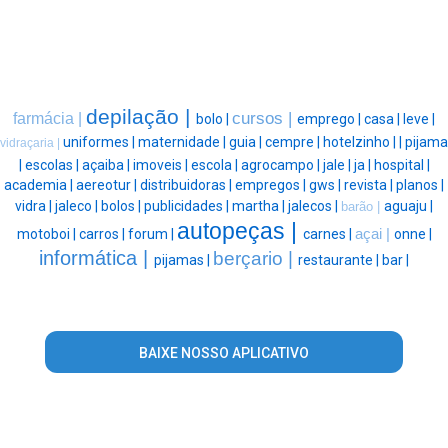
depilação |
cursos |
farmácia |
bolo |
emprego |
casa |
leve |
uniformes |
maternidade |
guia |
cempre |
hotelzinho |
|
pijama
vidraçaria |
|
escolas |
açaiba |
imoveis |
escola |
agrocampo |
jale |
ja |
hospital |
academia |
aereotur |
distribuidoras |
empregos |
gws |
revista |
planos |
vidra |
jaleco |
bolos |
publicidades |
martha |
jalecos |
aguaju |
barão |
autopeças |
motoboi |
carros |
forum |
carnes |
açai |
onne |
informática |
berçario |
pijamas |
restaurante |
bar |
BAIXE NOSSO APLICATIVO