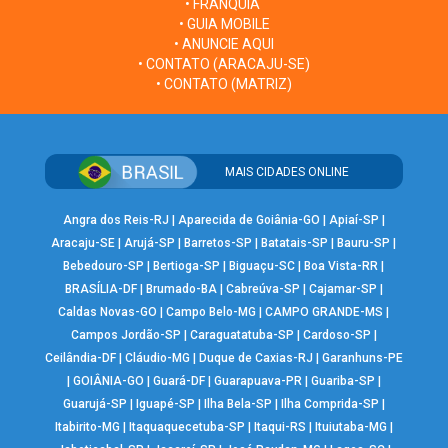
• FRANQUIA
• GUIA MOBILE
• ANUNCIE AQUI
• CONTATO (ARACAJU-SE)
• CONTATO (MATRIZ)
MAIS CIDADES ONLINE
Angra dos Reis-RJ
|
Aparecida de Goiânia-GO
|
Apiaí-SP
|
Aracaju-SE
|
Arujá-SP
|
Barretos-SP
|
Batatais-SP
|
Bauru-SP
|
Bebedouro-SP
|
Bertioga-SP
|
Biguaçu-SC
|
Boa Vista-RR
|
BRASÍLIA-DF
|
Brumado-BA
|
Cabreúva-SP
|
Cajamar-SP
|
Caldas Novas-GO
|
Campo Belo-MG
|
CAMPO GRANDE-MS
|
Campos Jordão-SP
|
Caraguatatuba-SP
|
Cardoso-SP
|
Ceilândia-DF
|
Cláudio-MG
|
Duque de Caxias-RJ
|
Garanhuns-PE
|
GOIÂNIA-GO
|
Guará-DF
|
Guarapuava-PR
|
Guariba-SP
|
Guarujá-SP
|
Iguapé-SP
|
Ilha Bela-SP
|
Ilha Comprida-SP
|
Itabirito-MG
|
Itaquaquecetuba-SP
|
Itaqui-RS
|
Ituiutaba-MG
|