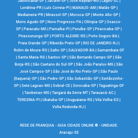
Jaboticabal-SP
|
Jacareí-SP
|
José Raydan-MG
|
Lages-SC
|
Londrina-PR
|
Luís Correia-PI
|
MANAUS-AM
|
Matão-SP
|
Medianeira-PR
|
Mirassol-SP
|
Mococa-SP
|
Monte Alto-SP
|
Morro Agudo-SP
|
Novo Progresso-PA
|
Olímpia-SP
|
Osasco-
SP
|
Paracatu-MG
|
Parnaíba-PI
|
Peruíbe-SP
|
Piracicaba-SP
|
Pirassununga-SP
|
PORTO ALEGRE-RS
|
Porto Seguro-BA
|
Praia Grande-SP
|
Ribeirão Preto-SP
|
RIO DE JANEIRO-RJ
|
Rolim de Moura-RO
|
Salto-SP
|
SALVADOR-BA
|
Samambaia-DF
|
Santa Maria-RS
|
Santos-SP
|
São Bernardo Campo-SP
|
São
Borja-RS
|
São Caetano do Sul-SP
|
São João Paraíso-MG
|
São
José Campos-SP
|
São José do Rio Preto-SP
|
São Paulo
(Itaquera)-SP
|
São Pedro-SP
|
São Sebastião-SP
|
Sertãozinho-
SP
|
Sete Lagoas-MG
|
Sobral-CE
|
Sorocaba-SP
|
Taguatinga-DF
|
Taiobeiras-MG
|
Tangará da Serra-MT
|
Tarauacá-AC
|
TERESINA-PI
|
Ubatuba-SP
|
Uruguaiana-RS
|
Vila Velha-ES
|
Volta Redonda-RJ
|
REDE DE FRANQUIA - GUIA CIDADE ONLINE ® - UNIDADE:
Aracaju-SE