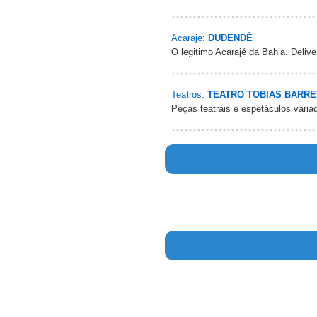
Acaraje:
DUDENDÊ
O legitimo Acarajé da Bahia. Deliv
Teatros:
TEATRO TOBIAS BARR
Peças teatrais e espetáculos varia
Warn
/h
Warn
/h