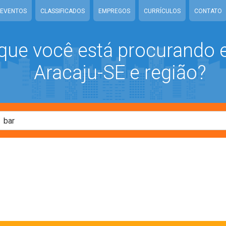
EVENTOS
CLASSIFICADOS
EMPREGOS
CURRÍCULOS
CONTATO
que você está procurando
Aracaju-SE e região?