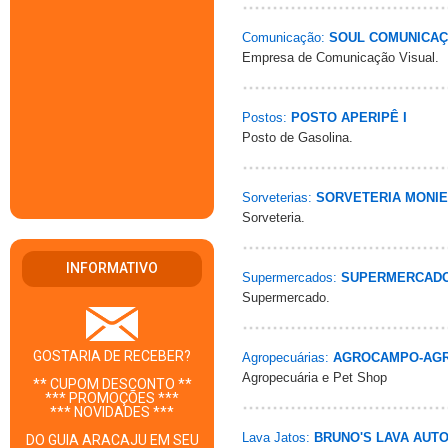
Comunicação:
SOUL COMUNICAÇ
Empresa de Comunicação Visual.
Postos:
POSTO APERIPÊ I
Posto de Gasolina.
Sorveterias:
SORVETERIA MONI
Sorveteria.
INFORMATIVO
Supermercados:
SUPERMERCADO
Supermercado.
GOSTARIA DE RECEBER?
Agropecuárias:
AGROCAMPO-AGR
Agropecuária e Pet Shop
** CUPOM DESCONTO **
*** PROMOÇÕES ***
*** NOVIDADES ***
Lava Jatos:
BRUNO'S LAVA AUT
DO GUIA ARACAJU EM SEU