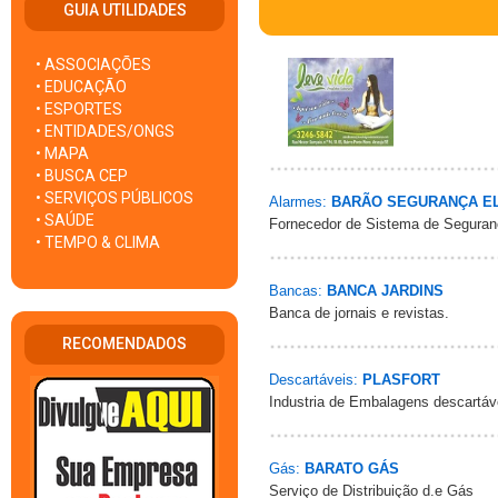
GUIA UTILIDADES
• ASSOCIAÇÕES
• EDUCAÇÃO
• ESPORTES
• ENTIDADES/ONGS
• MAPA
• BUSCA CEP
• SERVIÇOS PÚBLICOS
Alarmes:
BARÃO SEGURANÇA E
• SAÚDE
Fornecedor de Sistema de Seguran
• TEMPO & CLIMA
Bancas:
BANCA JARDINS
Banca de jornais e revistas.
RECOMENDADOS
Descartáveis:
PLASFORT
Industria de Embalagens descartáv
Gás:
BARATO GÁS
Serviço de Distribuição d.e Gás