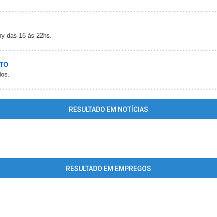
ery das 16 às 22hs.
ETO
dos.
RESULTADO EM NOTÍCIAS
ing
: mysql_fetch_array() expects parameter 1 to be resource, array giv
ome/guiaaracajuonline/www/conteudo_resultado_busca.php
on line
RESULTADO EM EMPREGOS
ing
: mysql_fetch_array() expects parameter 1 to be resource, array giv
ome/guiaaracajuonline/www/conteudo_resultado_busca.php
on line