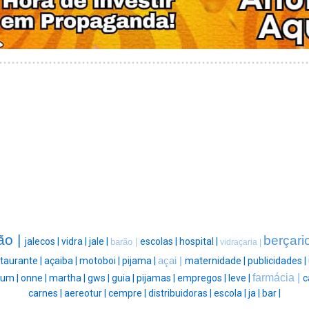
ão |
berçari
jalecos |
vidra |
jale |
escolas |
hospital |
barão |
vidraçaria |
taurante |
açaiba |
motoboi |
pijama |
açai |
maternidade |
publicidades |
farmácia |
rum |
onne |
martha |
gws |
guia |
pijamas |
empregos |
leve |
c
carnes |
aereotur |
cempre |
distribuidoras |
escola |
ja |
bar |