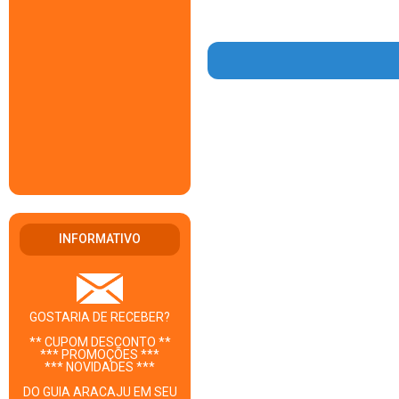
INFORMATIVO
GOSTARIA DE RECEBER?
** CUPOM DESCONTO **
*** PROMOÇÕES ***
*** NOVIDADES ***
DO GUIA ARACAJU EM SEU