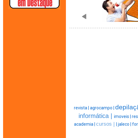
depilaç
revista |
agrocampo |
informática |
imoveis |
res
cursos |
academia |
|
jaleco |
fo