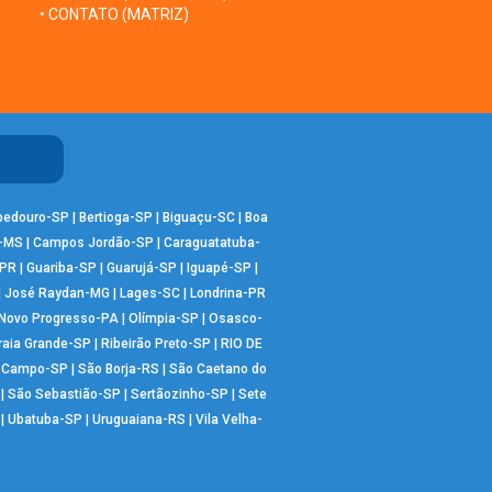
• CONTATO (MATRIZ)
bedouro-SP
|
Bertioga-SP
|
Biguaçu-SC
|
Boa
-MS
|
Campos Jordão-SP
|
Caraguatatuba-
-PR
|
Guariba-SP
|
Guarujá-SP
|
Iguapé-SP
|
|
José Raydan-MG
|
Lages-SC
|
Londrina-PR
Novo Progresso-PA
|
Olímpia-SP
|
Osasco-
raia Grande-SP
|
Ribeirão Preto-SP
|
RIO DE
o Campo-SP
|
São Borja-RS
|
São Caetano do
|
São Sebastião-SP
|
Sertãozinho-SP
|
Sete
|
Ubatuba-SP
|
Uruguaiana-RS
|
Vila Velha-