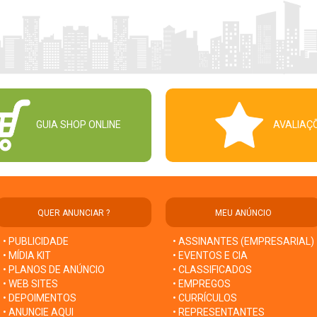
GUIA SHOP ONLINE
AVALIAÇ
QUER ANUNCIAR ?
MEU ANÚNCIO
• PUBLICIDADE
• ASSINANTES (EMPRESARIAL)
• MÍDIA KIT
• EVENTOS E CIA
• PLANOS DE ANÚNCIO
• CLASSIFICADOS
• WEB SITES
• EMPREGOS
• DEPOIMENTOS
• CURRÍCULOS
• ANUNCIE AQUI
• REPRESENTANTES