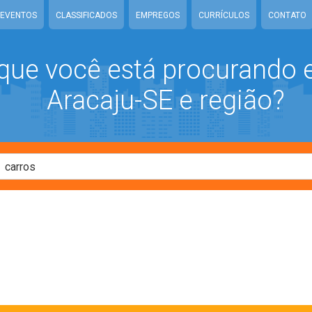
EVENTOS
CLASSIFICADOS
EMPREGOS
CURRÍCULOS
CONTATO
que você está procurando
Aracaju-SE e região?