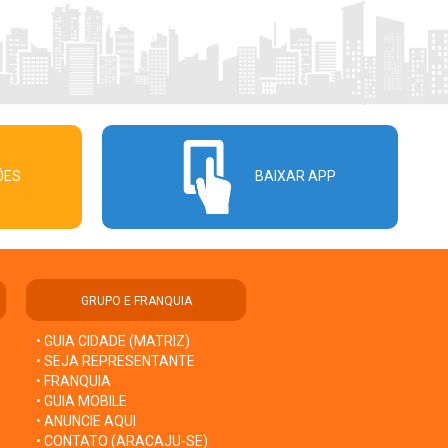
ÕES
BAIXAR APP
GRUPO E FRANQUIA
• GUIA CIDADE (MATRIZ)
• SEJA REPRESENTANTE
• FRANQUIA
• GUIA MOBILE
• ANUNCIE AQUI
• CONTATO (ARACAJU-SE)