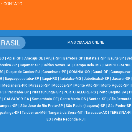
• CONTATO
MAIS CIDADES ONLINE
-GO
|
Apiaí-SP
|
Aracaju-SE
|
Arujá-SP
|
Barretos-SP
|
Batatais-SP
|
Bauru-SP
|
Be
breúva-SP
|
Cajamar-SP
|
Caldas Novas-GO
|
Campo Belo-MG
|
CAMPO GRANDE
MG
|
Duque de Caxias-RJ
|
Garanhuns-PE
|
GOIÂNIA-GO
|
Guará-DF
|
Guarapuava
MG
|
Itaquaquecetuba-SP
|
Itaqui-RS
|
Ituiutaba-MG
|
Jaboticabal-SP
|
Jacareí-SP
|
Medianeira-PR
|
Mirassol-SP
|
Mococa-SP
|
Monte Alto-SP
|
Morro Agudo-SP
|
SP
|
Piracicaba-SP
|
Pirassununga-SP
|
PORTO ALEGRE-RS
|
Porto Seguro-BA
|
P
P
|
SALVADOR-BA
|
Samambaia-DF
|
Santa Maria-RS
|
Santos-SP
|
São Bernard
Campos-SP
|
São José do Rio Preto-SP
|
São Paulo (Itaquera)-SP
|
São Pedro-SP
guatinga-DF
|
Taiobeiras-MG
|
Tangará da Serra-MT
|
Tarauacá-AC
|
TERESINA-PI
ES
|
Volta Redonda-RJ
|