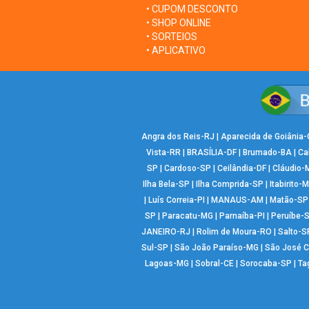
• CUPOM DESCONTO
• SHOP ONLINE
• SORTEIOS
• APLICATIVO
Angra dos Reis-RJ
|
Aparecida de Goiânia
Vista-RR
|
BRASÍLIA-DF
|
Brumado-BA
|
Ca
SP
|
Cardoso-SP
|
Ceilândia-DF
|
Cláudio-
Ilha Bela-SP
|
Ilha Comprida-SP
|
Itabirito-
|
Luís Correia-PI
|
MANAUS-AM
|
Matão-SP
SP
|
Paracatu-MG
|
Parnaíba-PI
|
Peruíbe-
JANEIRO-RJ
|
Rolim de Moura-RO
|
Salto-S
Sul-SP
|
São João Paraíso-MG
|
São José 
Lagoas-MG
|
Sobral-CE
|
Sorocaba-SP
|
Ta