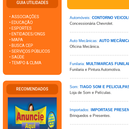
GUIA UTILIDADES
• ASSOCIAÇÕES
Automóveis:
CONTORNO VEICOL
• EDUCAÇÃO
Concessionária Chevrolet.
• ESPORTES
• ENTIDADES/ONGS
• MAPA
Auto Mecânicas:
AUTO MECÂNICA
• BUSCA CEP
Oficina Mecânica.
• SERVIÇOS PÚBLICOS
• SAÚDE
• TEMPO & CLIMA
Funilaria:
MULTIMARCAS FUNILA
Funilaria e Pintura Automotiva.
Som:
TIAGO SOM E PELICULPA
RECOMENDADOS
Loja de Som e Películas.
Importados:
IMPORTASE PRESE
Brinquedos e Presentes.