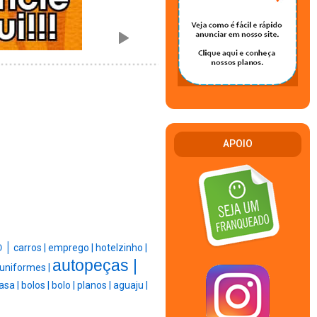
APOIO
o |
carros |
emprego |
hotelzinho |
autopeças |
uniformes |
asa |
bolos |
bolo |
planos |
aguaju |