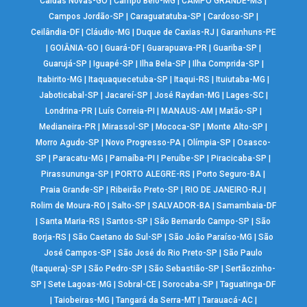
Caldas Novas-GO
|
Campo Belo-MG
|
CAMPO GRANDE-MS
|
Campos Jordão-SP
|
Caraguatatuba-SP
|
Cardoso-SP
|
Ceilândia-DF
|
Cláudio-MG
|
Duque de Caxias-RJ
|
Garanhuns-PE
|
GOIÂNIA-GO
|
Guará-DF
|
Guarapuava-PR
|
Guariba-SP
|
Guarujá-SP
|
Iguapé-SP
|
Ilha Bela-SP
|
Ilha Comprida-SP
|
Itabirito-MG
|
Itaquaquecetuba-SP
|
Itaqui-RS
|
Ituiutaba-MG
|
Jaboticabal-SP
|
Jacareí-SP
|
José Raydan-MG
|
Lages-SC
|
Londrina-PR
|
Luís Correia-PI
|
MANAUS-AM
|
Matão-SP
|
Medianeira-PR
|
Mirassol-SP
|
Mococa-SP
|
Monte Alto-SP
|
Morro Agudo-SP
|
Novo Progresso-PA
|
Olímpia-SP
|
Osasco-
SP
|
Paracatu-MG
|
Parnaíba-PI
|
Peruíbe-SP
|
Piracicaba-SP
|
Pirassununga-SP
|
PORTO ALEGRE-RS
|
Porto Seguro-BA
|
Praia Grande-SP
|
Ribeirão Preto-SP
|
RIO DE JANEIRO-RJ
|
Rolim de Moura-RO
|
Salto-SP
|
SALVADOR-BA
|
Samambaia-DF
|
Santa Maria-RS
|
Santos-SP
|
São Bernardo Campo-SP
|
São
Borja-RS
|
São Caetano do Sul-SP
|
São João Paraíso-MG
|
São
José Campos-SP
|
São José do Rio Preto-SP
|
São Paulo
(Itaquera)-SP
|
São Pedro-SP
|
São Sebastião-SP
|
Sertãozinho-
SP
|
Sete Lagoas-MG
|
Sobral-CE
|
Sorocaba-SP
|
Taguatinga-DF
|
Taiobeiras-MG
|
Tangará da Serra-MT
|
Tarauacá-AC
|