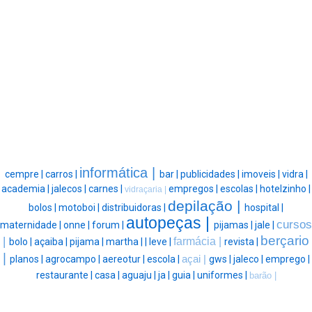
informática |
cempre |
carros |
bar |
publicidades |
imoveis |
vidra |
academia |
jalecos |
carnes |
empregos |
escolas |
hotelzinho |
vidraçaria |
depilação |
bolos |
motoboi |
distribuidoras |
hospital |
autopeças |
cursos
maternidade |
onne |
forum |
pijamas |
jale |
berçario
|
farmácia |
bolo |
açaiba |
pijama |
martha |
|
leve |
revista |
|
planos |
agrocampo |
aereotur |
escola |
açai |
gws |
jaleco |
emprego |
restaurante |
casa |
aguaju |
ja |
guia |
uniformes |
barão |