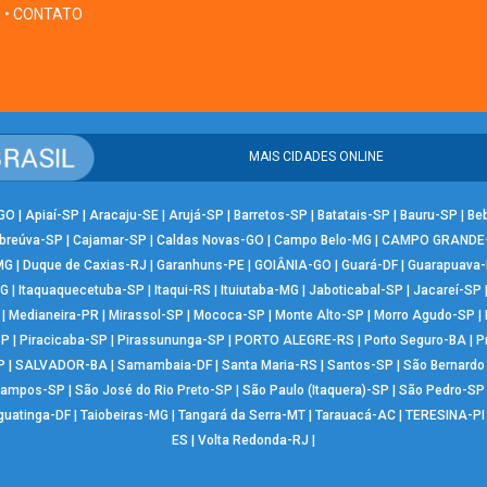
• CONTATO
MAIS CIDADES ONLINE
-GO
|
Apiaí-SP
|
Aracaju-SE
|
Arujá-SP
|
Barretos-SP
|
Batatais-SP
|
Bauru-SP
|
Be
breúva-SP
|
Cajamar-SP
|
Caldas Novas-GO
|
Campo Belo-MG
|
CAMPO GRANDE
MG
|
Duque de Caxias-RJ
|
Garanhuns-PE
|
GOIÂNIA-GO
|
Guará-DF
|
Guarapuava
MG
|
Itaquaquecetuba-SP
|
Itaqui-RS
|
Ituiutaba-MG
|
Jaboticabal-SP
|
Jacareí-SP
|
Medianeira-PR
|
Mirassol-SP
|
Mococa-SP
|
Monte Alto-SP
|
Morro Agudo-SP
|
SP
|
Piracicaba-SP
|
Pirassununga-SP
|
PORTO ALEGRE-RS
|
Porto Seguro-BA
|
P
P
|
SALVADOR-BA
|
Samambaia-DF
|
Santa Maria-RS
|
Santos-SP
|
São Bernard
Campos-SP
|
São José do Rio Preto-SP
|
São Paulo (Itaquera)-SP
|
São Pedro-SP
guatinga-DF
|
Taiobeiras-MG
|
Tangará da Serra-MT
|
Tarauacá-AC
|
TERESINA-PI
ES
|
Volta Redonda-RJ
|