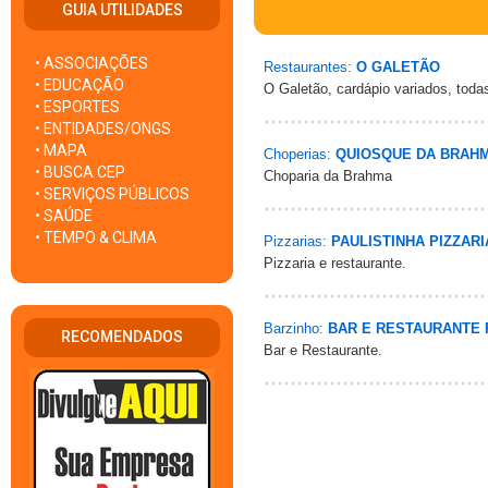
GUIA UTILIDADES
• ASSOCIAÇÕES
Restaurantes:
O GALETÃO
• EDUCAÇÃO
O Galetão, cardápio variados, tod
• ESPORTES
• ENTIDADES/ONGS
• MAPA
Choperias:
QUIOSQUE DA BRAH
• BUSCA CEP
Choparia da Brahma
• SERVIÇOS PÚBLICOS
• SAÚDE
• TEMPO & CLIMA
Pizzarias:
PAULISTINHA PIZZARI
Pizzaria e restaurante.
Barzinho:
BAR E RESTAURANTE 
RECOMENDADOS
Bar e Restaurante.