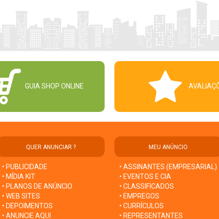
GUIA SHOP ONLINE
AVALIAÇ
QUER ANUNCIAR ?
MEU ANÚNCIO
• PUBLICIDADE
• ASSINANTES (EMPRESARIAL)
• MÍDIA KIT
• EVENTOS E CIA
• PLANOS DE ANÚNCIO
• CLASSIFICADOS
• WEB SITES
• EMPREGOS
• DEPOIMENTOS
• CURRÍCULOS
• ANUNCIE AQUI
• REPRESENTANTES