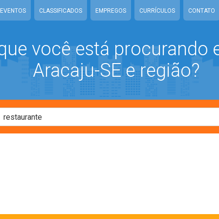
EVENTOS
CLASSIFICADOS
EMPREGOS
CURRÍCULOS
CONTATO
que você está procurando
Aracaju-SE e região?