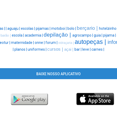
berçario |
as |
|
aguaju |
escolas |
pijamas |
motoboi |
bolo |
hotelzinho
depilação |
|
escola |
academia |
agrocampo |
guia |
pijama |
barão |
autopeças |
info
eotur |
maternidade |
onne |
forum |
vidraçaria |
cursos |
|
planos |
uniformes |
açai |
bar |
leve |
carnes |
BAIXE NOSSO APLICATIVO