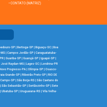
• CONTATO (MATRIZ)
bedouro-SP
|
Bertioga-SP
|
Biguaçu-SC
|
Boa
-MS
|
Campos Jordão-SP
|
Caraguatatuba-
-PR
|
Guariba-SP
|
Guarujá-SP
|
Iguapé-SP
|
|
José Raydan-MG
|
Lages-SC
|
Londrina-PR
Novo Progresso-PA
|
Olímpia-SP
|
Osasco-
raia Grande-SP
|
Ribeirão Preto-SP
|
RIO DE
o Campo-SP
|
São Borja-RS
|
São Caetano do
|
São Sebastião-SP
|
Sertãozinho-SP
|
Sete
|
Ubatuba-SP
|
Uruguaiana-RS
|
Vila Velha-