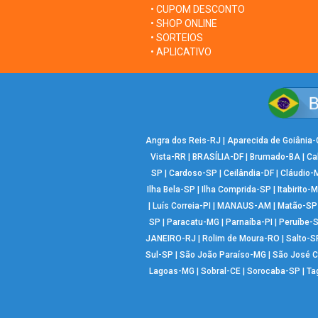
• CUPOM DESCONTO
• SHOP ONLINE
• SORTEIOS
• APLICATIVO
Angra dos Reis-RJ
|
Aparecida de Goiânia
Vista-RR
|
BRASÍLIA-DF
|
Brumado-BA
|
Ca
SP
|
Cardoso-SP
|
Ceilândia-DF
|
Cláudio-
Ilha Bela-SP
|
Ilha Comprida-SP
|
Itabirito-
|
Luís Correia-PI
|
MANAUS-AM
|
Matão-SP
SP
|
Paracatu-MG
|
Parnaíba-PI
|
Peruíbe-
JANEIRO-RJ
|
Rolim de Moura-RO
|
Salto-S
Sul-SP
|
São João Paraíso-MG
|
São José 
Lagoas-MG
|
Sobral-CE
|
Sorocaba-SP
|
Ta