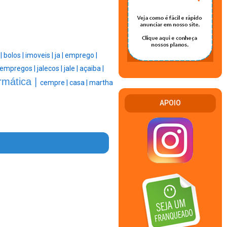
 |
bolos |
imoveis |
ja |
emprego |
empregos |
jalecos |
jale |
açaiba |
rmática |
cempre |
casa |
martha
APOIO