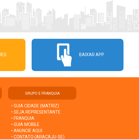
ÕES
BAIXAR APP
GRUPO E FRANQUIA
• GUIA CIDADE (MATRIZ)
• SEJA REPRESENTANTE
• FRANQUIA
• GUIA MOBILE
• ANUNCIE AQUI
• CONTATO (ARACAJU-SE)